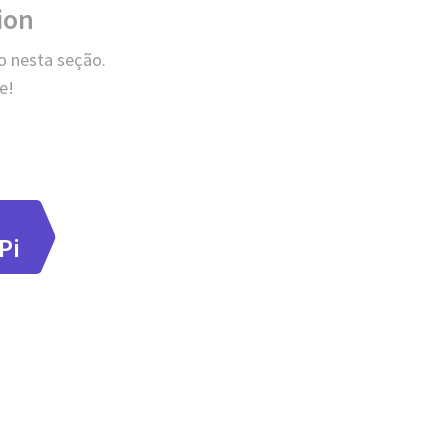
ion
o nesta seção.
e!
Pi