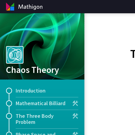
Chaos Theory
Introduction
Mathematical Billiard
The Three Body
Problem
Phase Space and