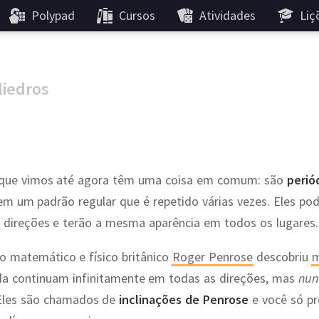
Polypad
Cursos
Atividades
Liç
liedros
que vimos até agora têm uma coisa em comum: são
perió
em um padrão regular que é repetido várias vezes. Eles po
direções e terão a mesma aparência em todos os lugares.
o matemático e físico britânico
Roger Penrose
descobriu
m
nda continuam infinitamente em todas as direções, mas
nun
 Eles são chamados de
inclinações de Penrose
e você só pr