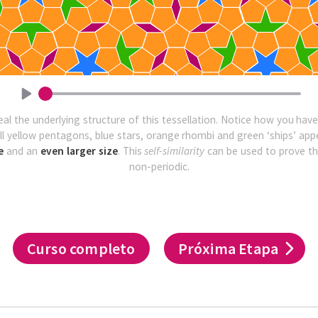
eal the underlying structure of this tessellation. Notice how you ha
ll yellow pentagons, blue stars, orange rhombi and green ‘ships’ appear
e
and an
even larger size
. This
self-similarity
can be used to prove tha
non-periodic.
Curso completo
Próxima Etapa