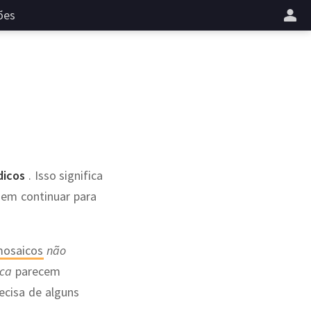
ões
dicos
. Isso significa
dem continuar para
osaicos
não
ca
parecem
ecisa de alguns