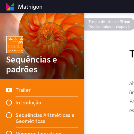
Tempo de leitura: ~25 min
Revelar todas as etapas
Sequências e
padrões
A
Trailer
ún
Pa
Introdução
es
Sequências Aritméticas e
Geométricas
Números figurativos