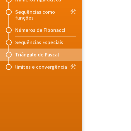
Sequências como
funções
Números de Fibonacci
Sequências Especiais
Triângulo de Pascal
limites e convergência
Uau! As células color
(exceto algumas célula