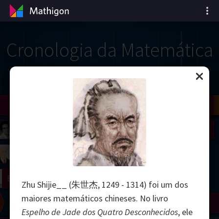
Cronologia da Matemática
il
Nash
Grothendieck
Cohen
Conway
Thurston
Shamir
Wiles
Daubechies
Zhang
Viazovska
 Neumann
Johnson
mogorov
Lorenz
right
Erdős
Zhu Shijie__ (朱世杰, 1249 - 1314) foi um dos
maiores matemáticos chineses. No livro
Chern
Wilkins
Langlands
Yau
Perelman
Espelho de Jade dos Quatro Desconhecidos
, ele