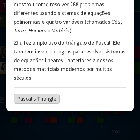
mostrou como resolver 288 problemas
Turing
Tao
diferentes usando sistemas de equações
on
Gardner
Serre
Uhlenbeck
Bourgain
Mirzakhani
polinomiais e quatro variáveis (chamadas
Céu
,
Terra
,
Homem
e
Matéria
).
Mandelbrot
Zhu fez amplo uso do triângulo de Pascal. Ele
também inventou regras para resolver sistemas
Blackwell
Penrose
de equações lineares - anteriores a nossos
del
Robinson
Easley
Matiyasevich
Avila
métodos matriciais modernos por muitos
séculos.
ern
Pascal’s Triangle
2000