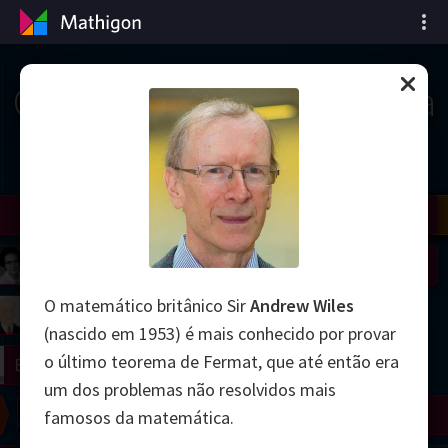
Cronologia da Matemática
il
Nash
Grothendieck
Cohen
Conway
Thurston
Shamir
Wiles
Daubechies
Zhang
Viazovska
 Neumann
Johnson
O matemático britânico Sir
Andrew Wiles
mogorov
Lorenz
(nascido em 1953) é mais conhecido por provar
o último teorema de Fermat, que até então era
right
Erdős
um dos problemas não resolvidos mais
Chern
Wilkins
Langlands
Yau
Perelman
famosos da matemática.