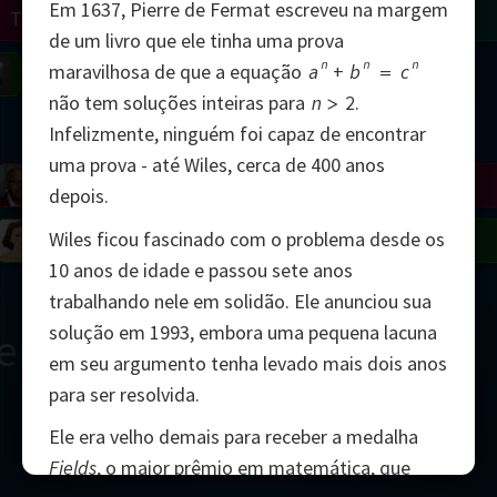
Em 1637, Pierre de Fermat escreveu na margem
Turing
Tao
de um livro que ele tinha uma prova
n
n
n
maravilhosa de que a equação
a
+
b
=
c
on
Gardner
Serre
Uhlenbeck
Bourgain
Mirzakhani
não tem soluções inteiras para
n
>
2
.
Mandelbrot
Infelizmente, ninguém foi capaz de encontrar
uma prova - até Wiles, cerca de 400 anos
Blackwell
Penrose
depois.
Wiles ficou fascinado com o problema desde os
del
Robinson
Easley
Matiyasevich
Avila
10 anos de idade e passou sete anos
trabalhando nele em solidão. Ele anunciou sua
solução em 1993, embora uma pequena lacuna
ern
em seu argumento tenha levado mais dois anos
para ser resolvida.
Ele era velho demais para receber a medalha
Fields
, o maior prêmio em matemática, que
2000